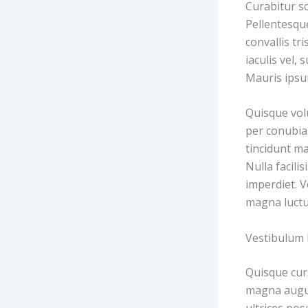
Curabitur so
Pellentesqu
convallis tr
iaculis vel, 
Mauris ipsum
Quisque volu
per conubia
tincidunt ma
Nulla facili
imperdiet. V
magna luctus
Vestibulum l
Quisque cur
magna augue
ultrices pos