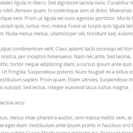
dales ligula in libero. Sed dignissim lacinia nunc. Curabitur t
e nibh. Aenean quam. In scelerisque sem at dolor. Maecenas 
istique sem. Proin ut ligula vel nunc egestas porttitor. Morbi l
suscipit quis, luctus non, massa. Fusce ac turpis quis ligula lac
. Nulla metus metus, ullamcorper vel, tincidunt sed, euismo
tpat condimentum velit. Class aptent taciti sociosqu ad lito
 nostra, per inceptos himenaeos. Nam nec ante. Sed lacinia,
ttis, tortor neque adipiscing diam, a cursus ipsum ante quis 
si. Ut fringilla. Suspendisse potenti. Nunc feugiat mi a tellus
estibulum sapien. Proin quam. Etiam ultrices. Suspendisse in
 suscipit. Sed lectus. Integer euismod lacus luctus magna.
acinia arcu
sus, metus vitae pharetra auctor, sem massa mattis sem, at
 eget diam. Vestibulum ante ipsum primis in faucibus orci l
uere cubilia Curae; Morbi lacinia molestie dui. Praesent bland