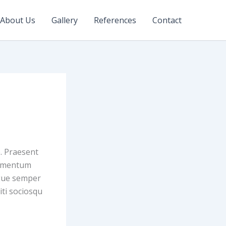
About Us
Gallery
References
Contact
o. Praesent
elementum
ugue semper
iti sociosqu