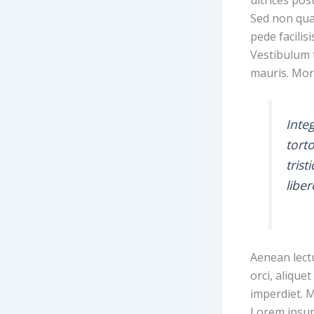
Sed non qua
pede facilis
Vestibulum t
mauris. Morb
Integ
tort
trist
libe
Aenean lectu
orci, aliquet
imperdiet. M
Lorem ipsum 