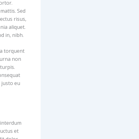
ortor.
mattis. Sed
ectus risus,
inia aliquet.
d in, nibh.
ra torquent
 urna non
turpis.
 consequat
 justo eu
 interdum
uctus et
it dolor.