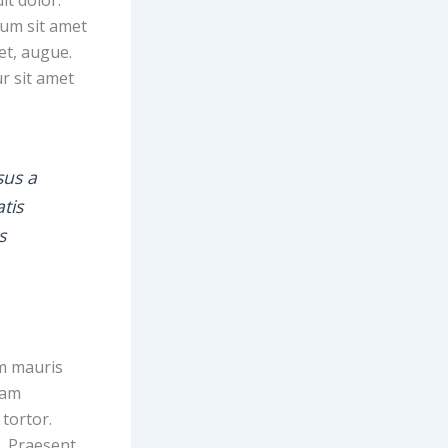
sum sit amet
 et, augue.
ur sit amet
sus a
tis
s
am mauris
quam
 tortor.
o. Praesent