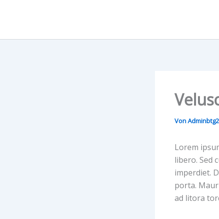
Zum
Inhalt
springen
Velusc
Von
Adminbtg
Lorem ipsum 
libero. Sed 
imperdiet. D
porta. Mauri
ad litora t