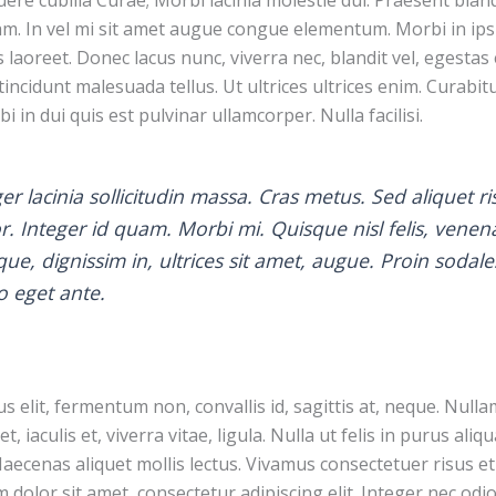
m. In vel mi sit amet augue congue elementum. Morbi in ip
is laoreet. Donec lacus nunc, viverra nec, blandit vel, egestas
incidunt malesuada tellus. Ut ultrices ultrices enim. Curabit
i in dui quis est pulvinar ullamcorper. Nulla facilisi.
er lacinia sollicitudin massa. Cras metus. Sed aliquet ri
or. Integer id quam. Morbi mi. Quisque nisl felis, venena
ique, dignissim in, ultrices sit amet, augue. Proin sodale
ro eget ante.
s elit, fermentum non, convallis id, sagittis at, neque. Null
 et, iaculis et, viverra vitae, ligula. Nulla ut felis in purus ali
aecenas aliquet mollis lectus. Vivamus consectetuer risus et
dolor sit amet, consectetur adipiscing elit. Integer nec odi