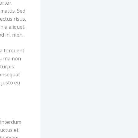
ortor.
mattis. Sed
ectus risus,
inia aliquet.
d in, nibh.
ra torquent
 urna non
turpis.
 consequat
 justo eu
 interdum
uctus et
it dolor.