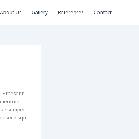
About Us
Gallery
References
Contact
o. Praesent
elementum
ugue semper
iti sociosqu