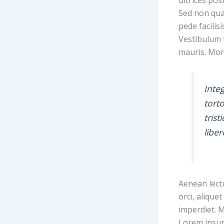
Sed non qua
pede facilis
Vestibulum t
mauris. Morb
Integ
tort
trist
libe
Aenean lectu
orci, aliquet
imperdiet. M
Lorem ipsum 