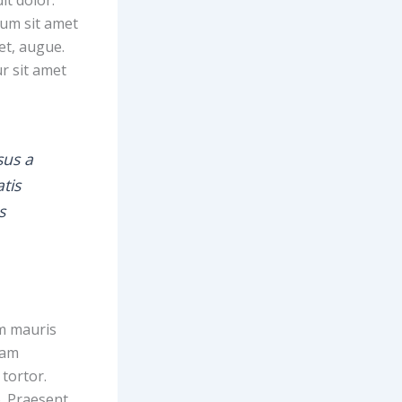
sum sit amet
 et, augue.
ur sit amet
sus a
tis
s
am mauris
quam
 tortor.
o. Praesent