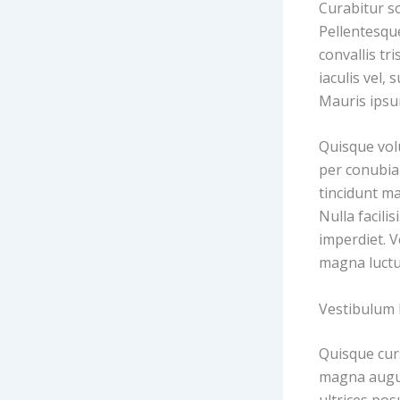
Curabitur so
Pellentesqu
convallis tr
iaculis vel, 
Mauris ipsum
Quisque volu
per conubia
tincidunt ma
Nulla facili
imperdiet. V
magna luctus
Vestibulum l
Quisque cur
magna augue
ultrices pos