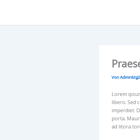
Zum
Inhalt
springen
Praese
Von
Adminbtg
Lorem ipsum 
libero. Sed 
imperdiet. D
porta. Mauri
ad litora t