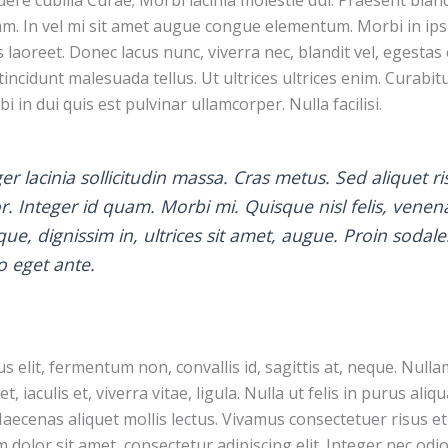
m. In vel mi sit amet augue congue elementum. Morbi in ip
is laoreet. Donec lacus nunc, viverra nec, blandit vel, egestas
incidunt malesuada tellus. Ut ultrices ultrices enim. Curabit
i in dui quis est pulvinar ullamcorper. Nulla facilisi.
er lacinia sollicitudin massa. Cras metus. Sed aliquet ri
or. Integer id quam. Morbi mi. Quisque nisl felis, venena
ique, dignissim in, ultrices sit amet, augue. Proin sodale
ro eget ante.
s elit, fermentum non, convallis id, sagittis at, neque. Null
 et, iaculis et, viverra vitae, ligula. Nulla ut felis in purus ali
aecenas aliquet mollis lectus. Vivamus consectetuer risus et
dolor sit amet, consectetur adipiscing elit. Integer nec odi