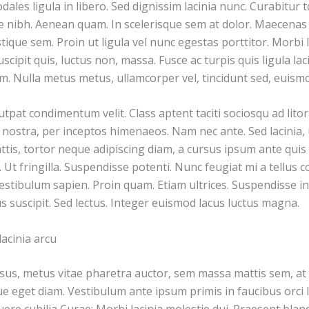
dales ligula in libero. Sed dignissim lacinia nunc. Curabitur t
e nibh. Aenean quam. In scelerisque sem at dolor. Maecenas 
istique sem. Proin ut ligula vel nunc egestas porttitor. Morbi l
suscipit quis, luctus non, massa. Fusce ac turpis quis ligula lac
. Nulla metus metus, ullamcorper vel, tincidunt sed, euismo
tpat condimentum velit. Class aptent taciti sociosqu ad lito
 nostra, per inceptos himenaeos. Nam nec ante. Sed lacinia,
ttis, tortor neque adipiscing diam, a cursus ipsum ante quis 
si. Ut fringilla. Suspendisse potenti. Nunc feugiat mi a tellus
estibulum sapien. Proin quam. Etiam ultrices. Suspendisse in
 suscipit. Sed lectus. Integer euismod lacus luctus magna.
acinia arcu
sus, metus vitae pharetra auctor, sem massa mattis sem, at
 eget diam. Vestibulum ante ipsum primis in faucibus orci l
uere cubilia Curae; Morbi lacinia molestie dui. Praesent bland