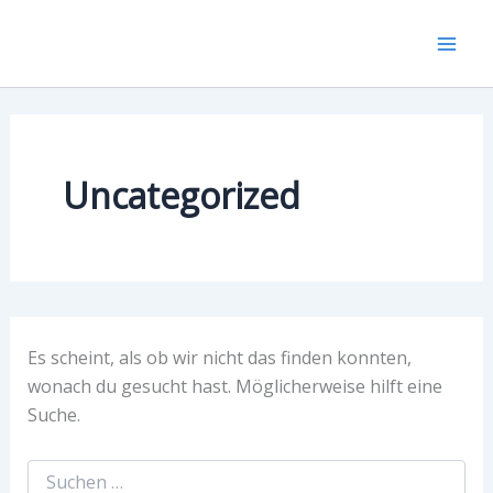
Suchen
Zum
Mai
nach:
Inhalt
Men
springen
Uncategorized
Es scheint, als ob wir nicht das finden konnten,
wonach du gesucht hast. Möglicherweise hilft eine
Suche.